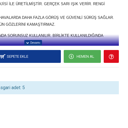
Sİ İLE ÜRETİLMİŞTİR. GERÇEK SARI IŞIK VERİR. RENGİ
I HAVALARDA DAHA FAZLA GÖRÜŞ VE GÜVENLİ SÜRÜŞ SAĞLAR.
ÜN GÖZLERİNİ KAMAŞTIRMAZ.
INDA SORUNSUZ KULLANILIR. BİRLİKTE KULLANILDIĞINDA
SEPETE EKLE
HEMEN AL
sgari adet: 5