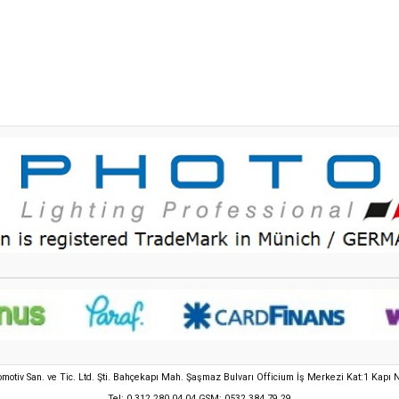
tomotiv San. ve Tic. Ltd. Şti. Bahçekapı Mah. Şaşmaz Bulvarı Officium İş Merkezi Kat:1 Ka
Tel: 0 312 280 04 04 GSM: 0532 384 79 29