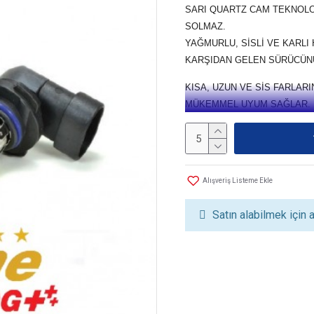
SARI QUARTZ CAM TEKNOLOJİ
SOLMAZ.
YAĞMURLU, SİSLİ VE KARL
KARŞIDAN GELEN SÜRÜCÜN
KISA, UZUN VE SİS FARLAR
MÜKEMMEL UYUM SAĞLAR.
Alışveriş Listeme Ekle
Satın alabilmek için a