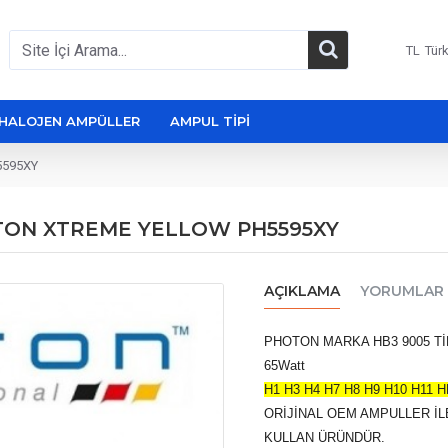
TL
Türk
HALOJEN AMPÜLLER
AMPUL TIPI
5595XY
OTON XTREME YELLOW PH5595XY
AÇIKLAMA
YORUMLAR
PHOTON MARKA HB3 9005 Tİ
65Watt
H1 H3 H4 H7 H8 H9 H10 H11
ORİJİNAL OEM AMPULLER İL
KULLAN ÜRÜNDÜR.